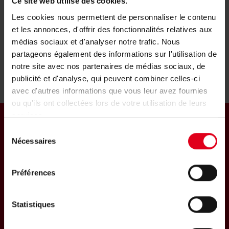
Ce site web utilise des cookies.
Les cookies nous permettent de personnaliser le contenu
et les annonces, d'offrir des fonctionnalités relatives aux
médias sociaux et d'analyser notre trafic. Nous
partageons également des informations sur l'utilisation de
notre site avec nos partenaires de médias sociaux, de
publicité et d'analyse, qui peuvent combiner celles-ci
avec d'autres informations que vous leur avez fournies
ou qu'ils ont collectées lors de votre utilisation de leurs
services.
Sélection
Nécessaires
du
consentement
GIACOMINI-BENELUX NV
Préférences
Rue Provinciale, 273
1301 BIERGES
Statistiques
BELGIE