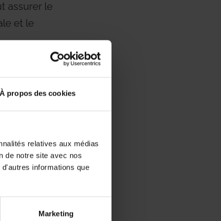
t assurer le
le et le
paisseur
À propos des cookies
tat
nnalités relatives aux médias
on de notre site avec nos
que
 d'autres informations que
ombinées aux
Marketing