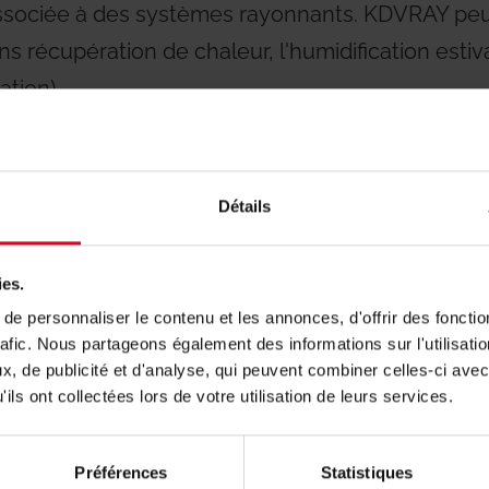
 associée à des systèmes rayonnants. KDVRAY peu
s récupération de chaleur, l'humidification estiva
tion).
toni a été réalisé avec des panneaux de faible é
ec barrière à l'oxygène, des kits de collecteurs
Détails
s d'isolation R553W et un chronothermohumidis
ies.
e personnaliser le contenu et les annonces, d'offrir des fonctio
rafic. Nous partageons également des informations sur l'utilisati
 est effectué par les dispositifs GE552, tandis 
, de publicité et d'analyse, qui peuvent combiner celles-ci avec
sé par les vannes d'équilibrage statique R206B c
ils ont collectées lors de votre utilisation de leurs services.
R206C.
Préférences
Statistiques