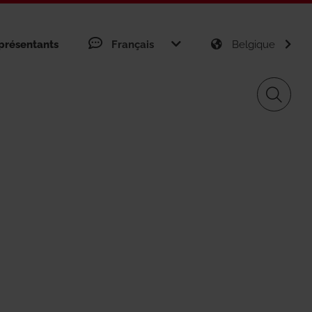
Français
présentants
Belgique
on et valeurs
Gas Distribution
projects around the world
gement
Renewable sources