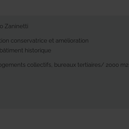
Residential Plus
Radiant Syst
o Zaninetti
tions d'entreprise
tions de produits
Total Commercial
Water Mana
ion conservatrice et amélioration
bâtiment historique
ogements collectifs, bureaux tertiaires/ 2000 m2