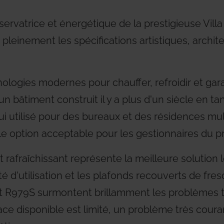
ervatrice et énergétique de la prestigieuse Villa
pleinement les spécifications artistiques, archit
ologies modernes pour chauffer, refroidir et garan
 d'un bâtiment construit il y a plus d'un siècle en t
ui utilisé pour des bureaux et des résidences mult
le option acceptable pour les gestionnaires du pr
rafraîchissant représente la meilleure solution lor
rté d'utilisation et les plafonds recouverts de fre
et R979S surmontent brillamment les problèmes 
space disponible est limité, un problème très coura