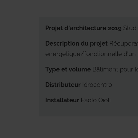
espaces de vie, en mettant au premier
plan la durabilité et la réduction des
déchets énergétiques.
Projet d'architecture 2019
Studi
Certifica
Certifica
Description du projet
Récupérat
énergétique/fonctionnelle d'un 
Type et volume
Bâtiment pour l
Distributeur
Idrocentro
Installateur
Paolo Oioli