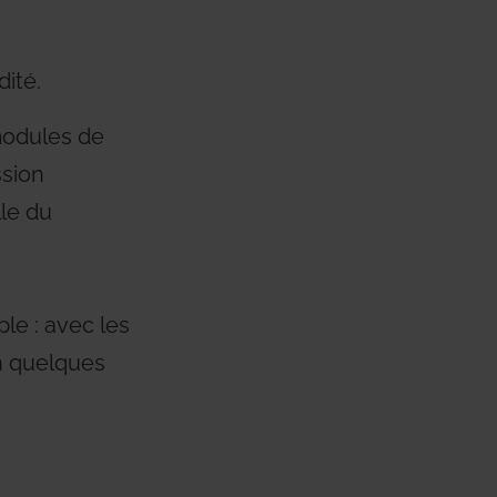
dité.
modules de
ssion
lle du
le : avec les
en quelques