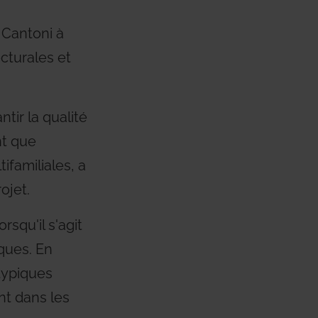
 Cantoni à
ecturales et
tir la qualité
ant que
ifamiliales, a
ojet.
squ'il s'agit
sques. En
typiques
nt dans les