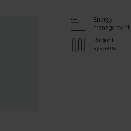
ems
Hydrogen Systems
Energy
management
gement
Fire Protection
Radiant
systems