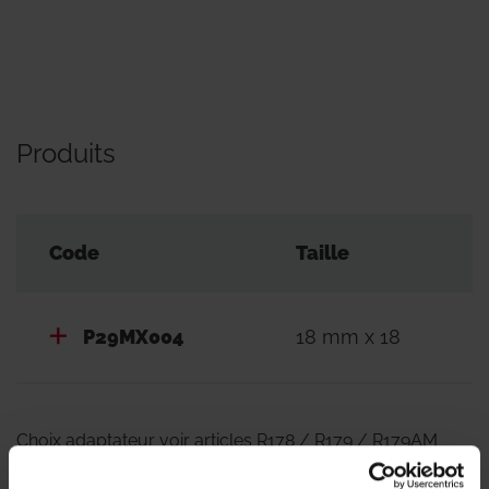
Produits
Code
Taille
P29MX004
18 mm x 18
Choix adaptateur voir articles R178 / R179 / R179AM