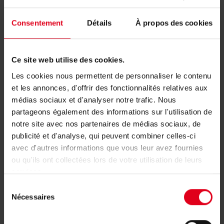
Consentement
Détails
À propos des cookies
Besoin d'aide avec l'article P29M?
Ce site web utilise des cookies.
Si vous souhaitez des informations
Les cookies nous permettent de personnaliser le contenu
et les annonces, d'offrir des fonctionnalités relatives aux
complémentaires, contactez le distributeur ou le
médias sociaux et d'analyser notre trafic. Nous
responsable régional de votre région.
partageons également des informations sur l'utilisation de
notre site avec nos partenaires de médias sociaux, de
publicité et d'analyse, qui peuvent combiner celles-ci
Trouvez le représentant de votre région
avec d'autres informations que vous leur avez fournies
ou qu'ils ont collectées lors de votre utilisation de leurs
services.
Sélection
Nécessaires
du
Produits associés
consentement