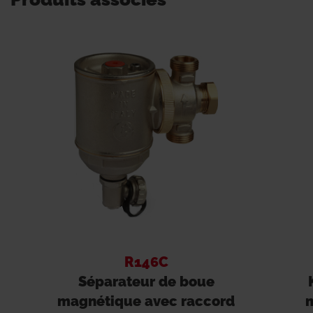
R146C
Séparateur de boue
magnétique avec raccord
m