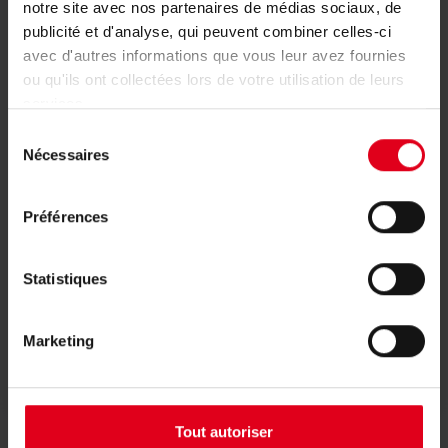
notre site avec nos partenaires de médias sociaux, de
Présentation
publicité et d'analyse, qui peuvent combiner celles-ci
avec d'autres informations que vous leur avez fournies
ou qu'ils ont collectées lors de votre utilisation de leurs
services.
Sélection
Nécessaires
du
consentement
Préférences
Statistiques
R145XC | Séparateur de boues
Marketing
compact
Tout autoriser