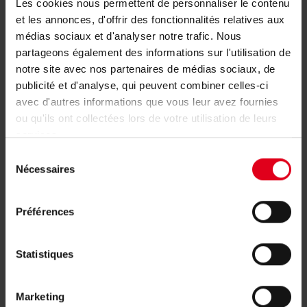
Les cookies nous permettent de personnaliser le contenu
R251PY085
3/4"F x 1"F nut (*)
et les annonces, d'offrir des fonctionnalités relatives aux
médias sociaux et d'analyser notre trafic. Nous
partageons également des informations sur l'utilisation de
notre site avec nos partenaires de médias sociaux, de
R251PY006
1"F x 1"F nut
publicité et d'analyse, qui peuvent combiner celles-ci
avec d'autres informations que vous leur avez fournies
ou qu'ils ont collectées lors de votre utilisation de leurs
R251PY046
1"F x 1"F nut
services.
Sélection
Nécessaires
du
consentement
R251PY036
1"F x 1"F nut (*)
Préférences
R251PY086
1"F x 1"F nut (*)
Statistiques
Marketing