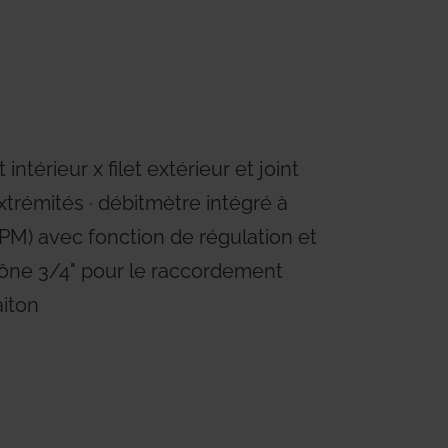
ems
Hydrogen Systems
gement
Fire Protection
ntérieur x filet extérieur et joint
trémités ∙ débitmètre intégré à
 GPM) avec fonction de régulation et
ocône 3/4" pour le raccordement
aiton