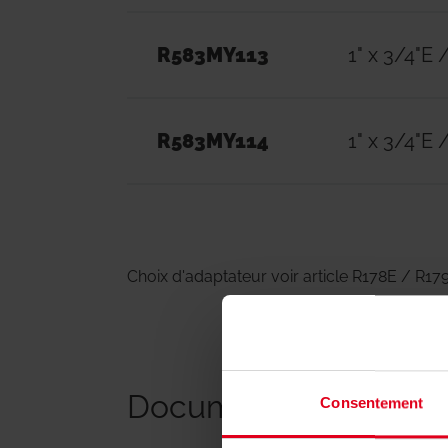
R583MY113
1" x 3/4"E 
R583MY114
1" x 3/4"E 
Choix d'adaptateur voir article R178E / R17
Documents
Consentement