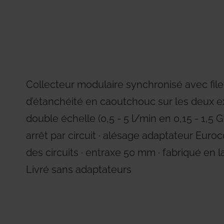
Residential Plus
Radiant Syst
tions d'entreprise
tions de produits
Total Commercial
Water Mana
Collecteur modulaire synchronisé avec filet i
d’étanchéité en caoutchouc sur les deux ex
double échelle (0,5 - 5 l/min en 0,15 - 1,5
arrêt par circuit ∙ alésage adaptateur Eur
des circuits ∙ entraxe 50 mm ∙ fabriqué en l
Livré sans adaptateurs