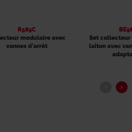
R585C
BE5
lecteur modulaire avec
Set collecteur
vannes d'arrêt
laiton avec van
adapta