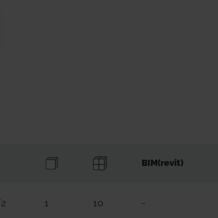
BIM(revit)
/2
1
10
-