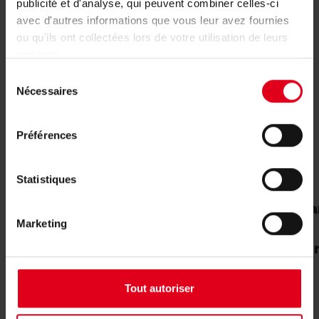
publicité et d'analyse, qui peuvent combiner celles-ci
avec d'autres informations que vous leur avez fournies
ou qu'ils ont collectées lors de votre utilisation de leurs
services.
Sélection
Nécessaires
du
consentement
Préférences
Statistiques
R850
Vanne à boisseau sphérique
Va
Marketing
à passage intégral et
manette rouge - 2 x filet
intérieur
Tout autoriser