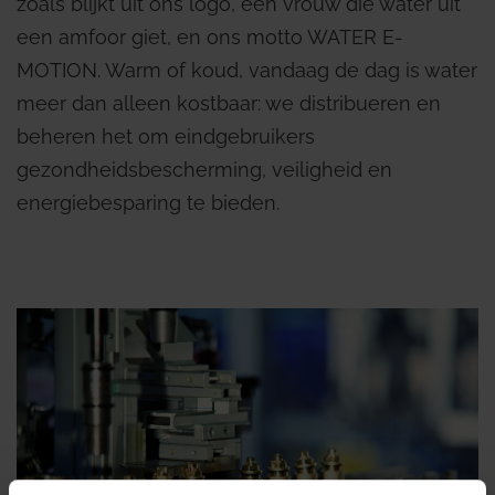
zoals blijkt uit ons logo, een vrouw die water uit
een amfoor giet, en ons motto WATER E-
MOTION. Warm of koud, vandaag de dag is water
meer dan alleen kostbaar: we distribueren en
beheren het om eindgebruikers
gezondheidsbescherming, veiligheid en
energiebesparing te bieden.