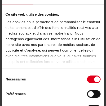
Hulp nodig met het artikel BE027?
Ce site web utilise des cookies.
Voor meer informatie kunt u contact opnemen
Les cookies nous permettent de personnaliser le contenu
et les annonces, d'offrir des fonctionnalités relatives aux
met de groothandel of de vertegenwoordiger
médias sociaux et d'analyser notre trafic. Nous
van uw regio.
partageons également des informations sur l'utilisation de
notre site avec nos partenaires de médias sociaux, de
Uw vertegenwoordiger vinden
publicité et d'analyse, qui peuvent combiner celles-ci
avec d'autres informations que vous leur avez fournies
ou qu'ils ont collectées lors de votre utilisation de leurs
services.
Sélection
Nécessaires
du
Verwante producten
consentement
Préférences