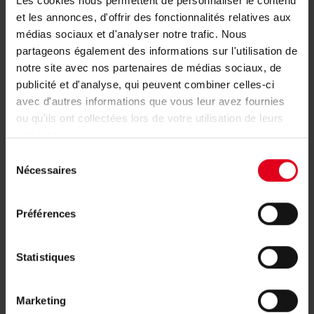
Les cookies nous permettent de personnaliser le contenu
et les annonces, d'offrir des fonctionnalités relatives aux
médias sociaux et d'analyser notre trafic. Nous
P12HDBX002
3/8" - 1/2"
partageons également des informations sur l'utilisation de
notre site avec nos partenaires de médias sociaux, de
publicité et d'analyse, qui peuvent combiner celles-ci
avec d'autres informations que vous leur avez fournies
ou qu'ils ont collectées lors de votre utilisation de leurs
services.
Hulp nodig met het artikel P12HDB?
Sélection
Nécessaires
du
consentement
Voor meer informatie kunt u contact opnemen
Préférences
met de groothandel of de vertegenwoordiger
van uw regio.
Statistiques
Uw vertegenwoordiger vinden
Marketing