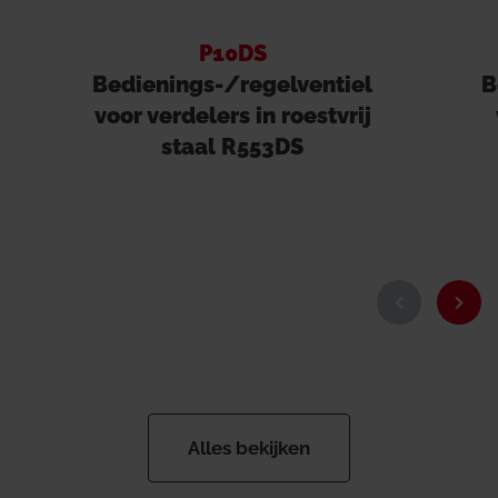
P10DS
Bedienings-/regelventiel
B
voor verdelers in roestvrij
staal R553DS
Alles bekijken