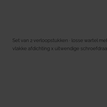
Residential Plus
Radiant Syst
ertificeringen
rtificeringen
Total Commercial
Water Mana
Set van 2 verloopstukken ∙ losse wartel m
vlakke afdichting x uitwendige schroefdraa