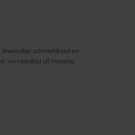
ems
Hydrogen Systems
gement
Fire Protection
et inwendige schroefdraad en
d ∙ vervaardigd uit messing