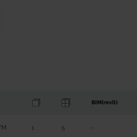
BIM(revit)
2"M
1
5
-