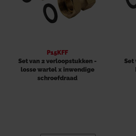
P15KFF
Set van 2 verloopstukken -
Set
losse wartel x inwendige
schroefdraad