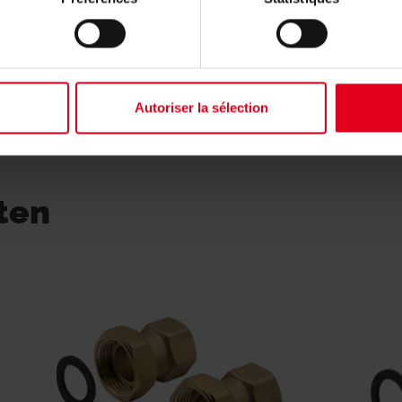
act opnemen met de groothandel of de vertegenw
Autoriser la sélection
ten