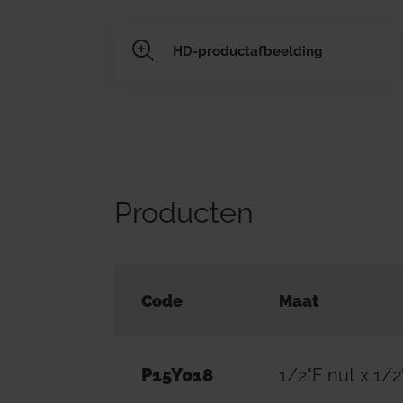
HD-productafbeelding
Producten
Code
Maat
P15Y018
1/2"F nut x 1/