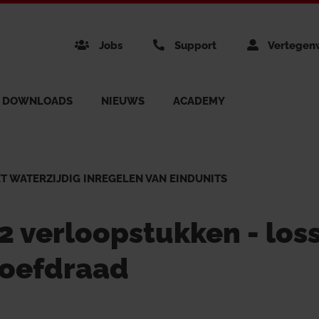
Jobs
Support
Vertegen
DOWNLOADS
NIEUWS
ACADEMY
chiedenis
s Benelux
g
Miss
 WATERZIJDIG INREGELEN VAN EINDUNITS
S SOLUTIONS
BUSINESS AREAS
2 verloopstukken - loss
mini Groep
s per item
Our 
Unique Home
Energy Mana
roefdraad
mheid
& Brochures