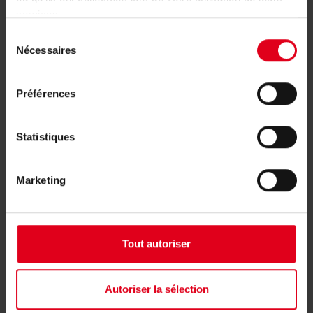
met de groothandel of de vertegenwoordiger
services.
van uw regio.
Sélection
Nécessaires
du
consentement
Uw vertegenwoordiger vinden
Préférences
Statistiques
Verwante producten
Marketing
Tout autoriser
Autoriser la sélection