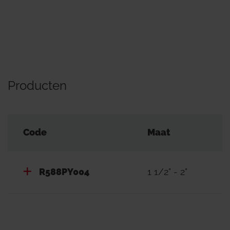
Producten
Code
Maat
R588PY004
1 1/2" - 2"