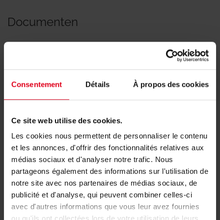
Documenten
Conformiteitsverklaringen
Consentement
Détails
À propos des cookies
Ce site web utilise des cookies.
Les cookies nous permettent de personnaliser le contenu
et les annonces, d'offrir des fonctionnalités relatives aux
médias sociaux et d'analyser notre trafic. Nous
partageons également des informations sur l'utilisation de
Hulp nodig met het artikel R588P?
notre site avec nos partenaires de médias sociaux, de
publicité et d'analyse, qui peuvent combiner celles-ci
avec d'autres informations que vous leur avez fournies
Voor meer informatie kunt u contact opnemen
ou qu'ils ont collectées lors de votre utilisation de leurs