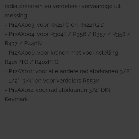
radiatorkranen en verdelers ∙ vervaardigd uit
messing
- P12AX003: voor R421TG en R422TG 1"
- P12AX004: voor R304T / R356 / R357 / R358 /
R437 / R440N
- P12AX006: voor kranen met voorinstelling
R401PTG / R402PTG
- P12AX011: voor alle andere radiatorkranen 3/8"
- 1/2" -3/4" en voor verdelers R553V
- P12AX012: voor radiatorkranen 3/4" DIN
Keymark