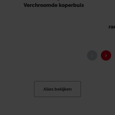
Verchroomde koperbuis
ra
Alles bekijken