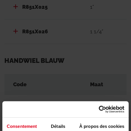
R851X025
1"
R851X026
1 1/4"
HANDWIEL BLAUW
Code
Maat
R851X043
1/2"
Consentement
Détails
À propos des cookies